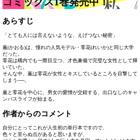
コミックス1巻発売中！
あらすじ
「とても人には言えないような、えげつない秘密」
薫(かおる)は、憧れの人気モデル・零花(れいか)と同じ大学
だった。
零花は構内でも一際目立つ、才色兼備で完璧な女性として輝
いていた。
そんな中、薫は零花が女性とキスしているところを目撃して
しまう──。
薫と零花を中心に、男女の愛憎が交錯する、出口なしのキャ
ンパスライフが始まる。
作者からのコメント
自分にとってこれが人生初の単行本ですので、
色々と至らぬ点があると思いますが、