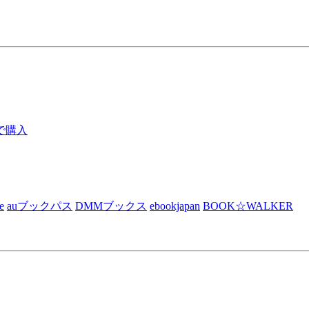
で購入
e
auブックパス
DMMブックス
ebookjapan
BOOK☆WALKER