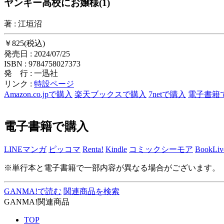
ヤンキー高校にお嬢様(1)
著 : 江垣沼
￥825(税込)
発売日 : 2024/07/25
ISBN : 9784758027373
発 行 : 一迅社
リンク :
特設ページ
Amazon.co.jpで購入
楽天ブックスで購入
7netで購入
電子書籍
電子書籍で購入
LINEマンガ
ピッコマ
Renta!
Kindle
コミックシーモア
BookLiv
※単行本と電子書籍で一部内容が異なる場合がございます。
GANMA!で読む
関連商品を検索
GANMA!関連商品
TOP