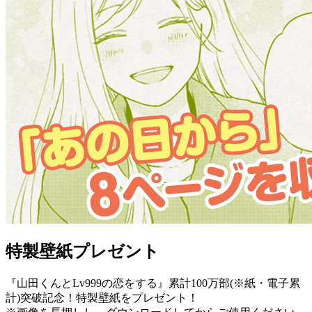
特製壁紙プレゼント
『山田くんとLv999の恋をする』累計100万部(※紙・電子累
計)突破記念！特製壁紙をプレゼント！