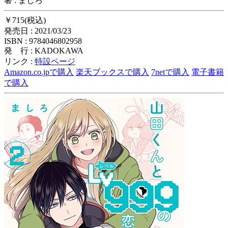
著 : ましろ
￥715(税込)
発売日 : 2021/03/23
ISBN : 9784046802958
発 行 : KADOKAWA
リンク :
特設ページ
Amazon.co.jpで購入
楽天ブックスで購入
7netで購入
電子書籍
で購入