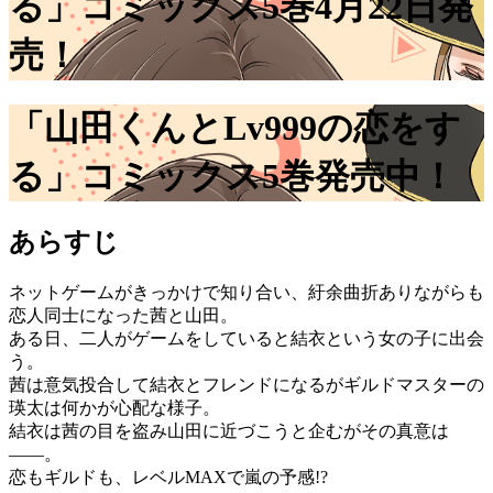
る」コミックス5巻4月22日発
売！
「山田くんとLv999の恋をす
る」コミックス5巻発売中！
あらすじ
ネットゲームがきっかけで知り合い、紆余曲折ありながらも
恋人同士になった茜と山田。
ある日、二人がゲームをしていると結衣という女の子に出会
う。
茜は意気投合して結衣とフレンドになるがギルドマスターの
瑛太は何かが心配な様子。
結衣は茜の目を盗み山田に近づこうと企むがその真意は
――。
恋もギルドも、レベルMAXで嵐の予感!?