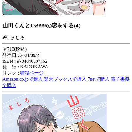
山田くんとLv999の恋をする(4)
著 : ましろ
￥715(税込)
発売日 : 2021/09/21
ISBN : 9784046807762
発 行 : KADOKAWA
リンク :
特設ページ
Amazon.co.jpで購入
楽天ブックスで購入
7netで購入
電子書籍
で購入