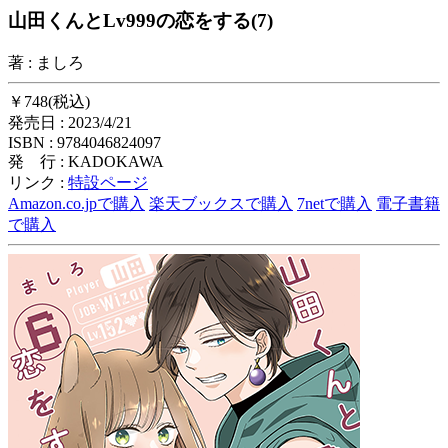
山田くんとLv999の恋をする(7)
著 : ましろ
￥748(税込)
発売日 : 2023/4/21
ISBN : 9784046824097
発 行 : KADOKAWA
リンク :
特設ページ
Amazon.co.jpで購入
楽天ブックスで購入
7netで購入
電子書籍
で購入