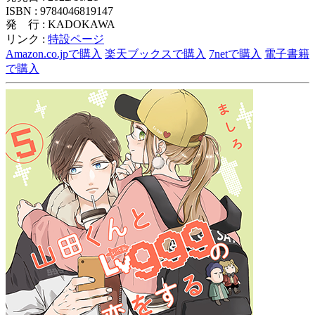
ISBN : 9784046819147
発 行 : KADOKAWA
リンク :
特設ページ
Amazon.co.jpで購入
楽天ブックスで購入
7netで購入
電子書籍
で購入