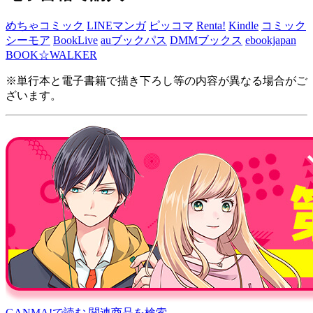
めちゃコミック
LINEマンガ
ピッコマ
Renta!
Kindle
コミック
シーモア
BookLive
auブックパス
DMMブックス
ebookjapan
BOOK☆WALKER
※単行本と電子書籍で描き下ろし等の内容が異なる場合がご
ざいます。
GANMA!で読む
関連商品を検索