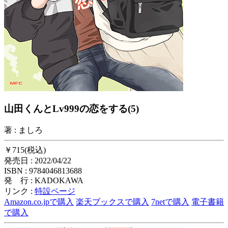
山田くんとLv999の恋をする(5)
著 : ましろ
￥715(税込)
発売日 : 2022/04/22
ISBN : 9784046813688
発 行 : KADOKAWA
リンク :
特設ページ
Amazon.co.jpで購入
楽天ブックスで購入
7netで購入
電子書籍
で購入